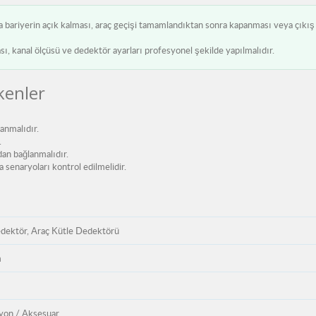
da bariyerin açık kalması, araç geçişi tamamlandıktan sonra kapanması veya çıkış
ı, kanal ölçüsü ve dedektör ayarları profesyonel şekilde yapılmalıdır.
kenler
anmalıdır.
.
dan bağlanmalıdır.
senaryoları kontrol edilmelidir.
dektör, Araç Kütle Dedektörü
m
on / Aksesuar