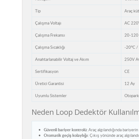
Tip
Araç küt
Çalışma Voltajı
AC 220
Çalışma Frekansı
20-120
Çalışma Sıcaklığı
-20°C /
Anahtarlanabilir Voltaj ve Akım
250V A
Sertifikasyon
CE
Üretici Garantisi
12 Ay
Uyumlu Sistemler
Otopark 
Neden Loop Dedektör Kullanılm
Güvenli bariyer kontrolü:
Araç algılandığında bariyeri
Otomatik geçiş kolaylığı:
Çıkış yönünde araç algılandığ