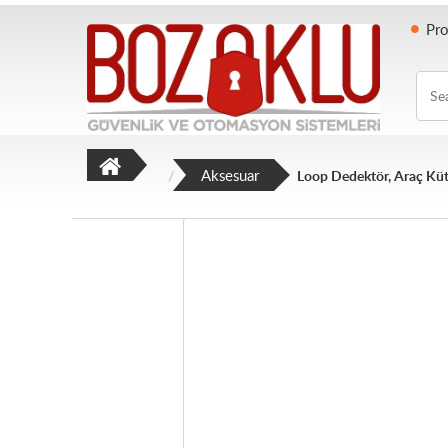
Pro
Searc
Aksesuar
Loop Dedektör, Araç Kü