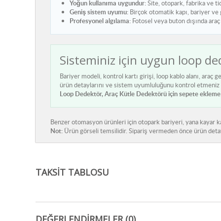
Yoğun kullanıma uygundur:
Site, otopark, fabrika ve ti
Geniş sistem uyumu:
Birçok otomatik kapı, bariyer ve g
Profesyonel algılama:
Fotosel veya buton dışında araç v
Sisteminiz için uygun loop d
Bariyer modeli, kontrol kartı girişi, loop kablo alanı, araç
ürün detaylarını ve sistem uyumluluğunu kontrol etmeniz ö
Loop Dedektör, Araç Kütle Dedektörü için sepete ekleme ve
Benzer otomasyon ürünleri için
otopark bariyeri
,
yana kayar k
Not:
Ürün görseli temsilidir. Sipariş vermeden önce ürün detay
TAKSIT TABLOSU
DEĞERLENDIRMELER (0)