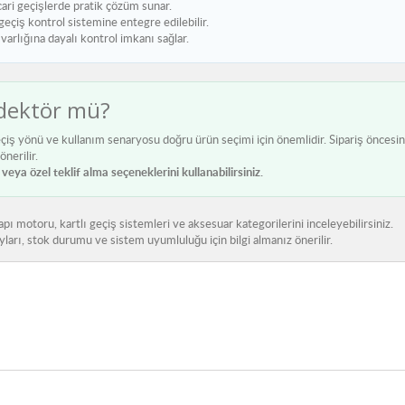
cari geçişlerde pratik çözüm sunar.
eçiş kontrol sistemine entegre edilebilir.
arlığına dayalı kontrol imkanı sağlar.
edektör mü?
 geçiş yönü ve kullanım senaryosu doğru ürün seçimi için önemlidir. Sipariş öncesi
nerilir.
ya özel teklif alma seçeneklerini kullanabilirsiniz.
apı motoru
,
kartlı geçiş sistemleri
ve
aksesuar
kategorilerini inceleyebilirsiniz.
ları, stok durumu ve sistem uyumluluğu için bilgi almanız önerilir.