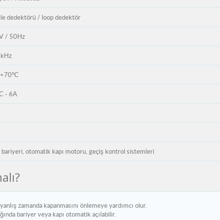
le dedektörü / loop dedektör
V / 50Hz
 kHz
 +70°C
C - 6A
bariyeri, otomatik kapı motoru, geçiş kontrol sistemleri
alı?
n yanlış zamanda kapanmasını önlemeye yardımcı olur.
ında bariyer veya kapı otomatik açılabilir.