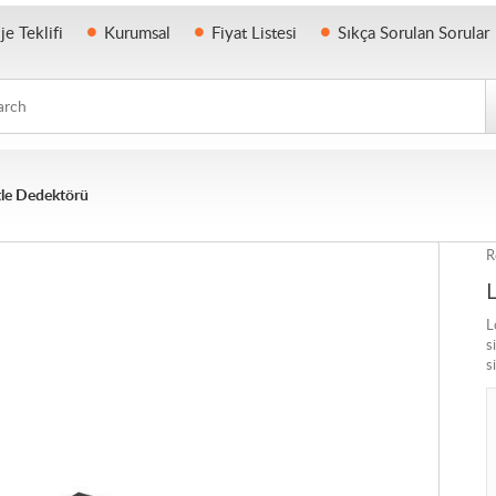
je Teklifi
Kurumsal
Fiyat Listesi
Sıkça Sorulan Sorular
h
tle Dedektörü
R
L
s
s