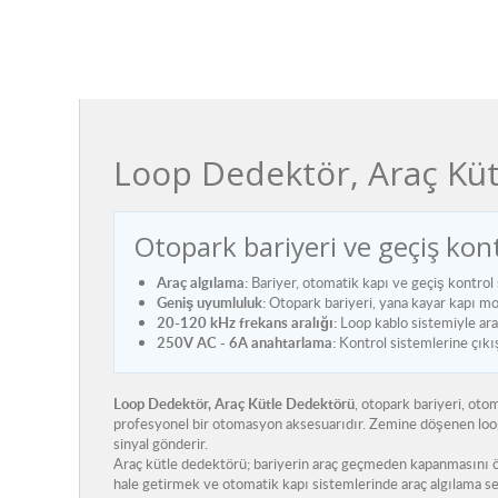
Loop Dedektör, Araç Kü
Otopark bariyeri ve geçiş kon
Araç algılama:
Bariyer, otomatik kapı ve geçiş kontrol s
Geniş uyumluluk:
Otopark bariyeri, yana kayar kapı mo
20-120 kHz frekans aralığı:
Loop kablo sistemiyle araç
250V AC - 6A anahtarlama:
Kontrol sistemlerine çıkış 
Loop Dedektör, Araç Kütle Dedektörü
, otopark bariyeri, oto
profesyonel bir otomasyon aksesuarıdır. Zemine döşenen loop ka
sinyal gönderir.
Araç kütle dedektörü; bariyerin araç geçmeden kapanmasını ö
hale getirmek ve otomatik kapı sistemlerinde araç algılama senar