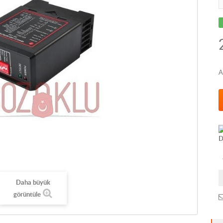
A
D
Daha büyük
görüntüle