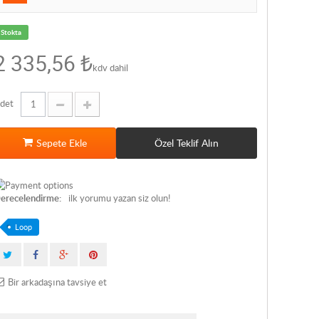
Stokta
2 335,56 ₺
kdv dahil
det
Sepete Ekle
Özel Teklif Alın
erecelendirme:
ilk yorumu yazan siz olun!
Loop
Bir arkadaşına tavsiye et