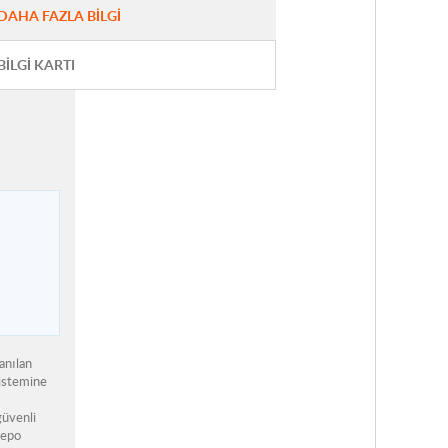
DAHA FAZLA BILGI
BILGI KARTI
anılan
sistemine
güvenli
depo