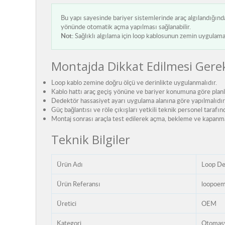
Bu yapı sayesinde bariyer sistemlerinde araç algılandığın
yönünde otomatik açma yapılması sağlanabilir.
Not:
Sağlıklı algılama için loop kablosunun zemin uygulamas
Montajda Dikkat Edilmesi Gere
Loop kablo zemine doğru ölçü ve derinlikte uygulanmalıdır.
Kablo hattı araç geçiş yönüne ve bariyer konumuna göre planl
Dedektör hassasiyet ayarı uygulama alanına göre yapılmalıdır
Güç bağlantısı ve röle çıkışları yetkili teknik personel tarafın
Montaj sonrası araçla test edilerek açma, bekleme ve kapanma 
Teknik Bilgiler
Ürün Adı
Loop De
Ürün Referansı
loopoe
Üretici
OEM
Kategori
Otomasy