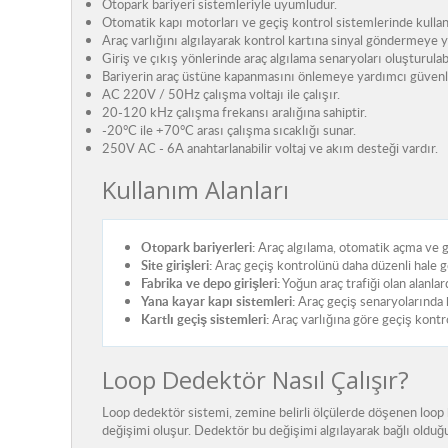
Otopark bariyeri sistemleriyle uyumludur.
Otomatik kapı motorları ve geçiş kontrol sistemlerinde kullanıl
Araç varlığını algılayarak kontrol kartına sinyal göndermeye y
Giriş ve çıkış yönlerinde araç algılama senaryoları oluşturulabi
Bariyerin araç üstüne kapanmasını önlemeye yardımcı güvenl
AC 220V / 50Hz çalışma voltajı ile çalışır.
20-120 kHz çalışma frekansı aralığına sahiptir.
-20°C ile +70°C arası çalışma sıcaklığı sunar.
250V AC - 6A anahtarlanabilir voltaj ve akım desteği vardır.
Kullanım Alanları
Otopark bariyerleri:
Araç algılama, otomatik açma ve gü
Site girişleri:
Araç geçiş kontrolünü daha düzenli hale ge
Fabrika ve depo girişleri:
Yoğun araç trafiği olan alanla
Yana kayar kapı sistemleri:
Araç geçiş senaryolarında k
Kartlı geçiş sistemleri:
Araç varlığına göre geçiş kontrol
Loop Dedektör Nasıl Çalışır?
Loop dedektör sistemi, zemine belirli ölçülerde döşenen loop 
değişimi oluşur. Dedektör bu değişimi algılayarak bağlı olduğu