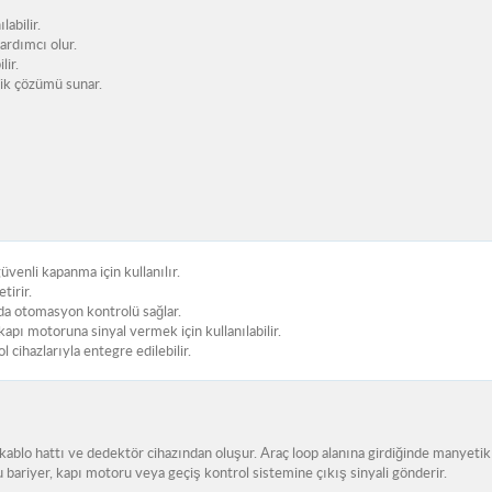
abilir.
ardımcı olur.
lir.
ik çözümü sunar.
venli kapanma için kullanılır.
tirir.
rda otomasyon kontrolü sağlar.
apı motoruna sinyal vermek için kullanılabilir.
 cihazlarıyla entegre edilebilir.
kablo hattı ve dedektör cihazından oluşur. Araç loop alanına girdiğinde manyetik
 bariyer, kapı motoru veya geçiş kontrol sistemine çıkış sinyali gönderir.