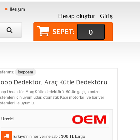
İletişim
Hesap oluştur
Giriş
SEPET:
0
eferans:
loopoem
Loop Dedektör, Araç Kütle Dedektörü
oop Dedektör. Araç Kütle dedektörü. Bütün geçiş kontrol
istemleri için uyumludur. otomatik Kapı motorları ve bariyer
istemleri ile uyumlu.
Üretici
Türkiye'nin her yerine sabit
100 TL
kargo