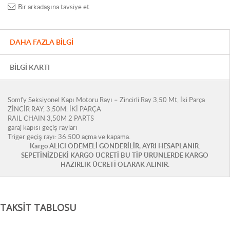
Bir arkadaşına tavsiye et
DAHA FAZLA BILGI
BILGI KARTI
Somfy Seksiyonel Kapı Motoru Rayı – Zincirli Ray 3,50 Mt, İki Parça
ZİNCİR RAY, 3,50M. İKİ PARÇA
RAIL CHAIN 3,50M 2 PARTS
garaj kapısı geçiş rayları
Triger geçiş rayı: 36.500 açma ve kapama.
Kargo ALICI ÖDEMELİ GÖNDERİLİR, AYRI HESAPLANIR.
SEPETİNİZDEKİ KARGO ÜCRETİ BU TİP ÜRÜNLERDE KARGO
HAZIRLIK ÜCRETİ OLARAK ALINIR.
TAKSIT TABLOSU