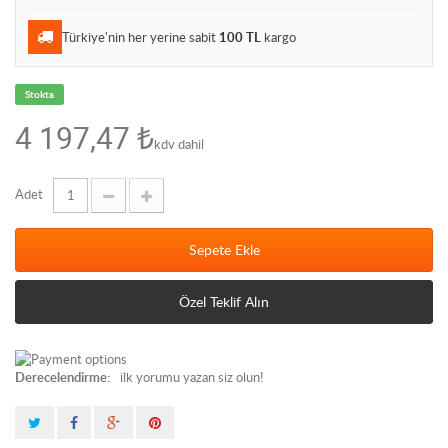
Türkiye'nin her yerine sabit
100 TL
kargo
Stokta
4 197,47 ₺
kdv dahil
Adet
Sepete Ekle
Özel Teklif Alın
Derecelendirme:
ilk yorumu yazan siz olun!