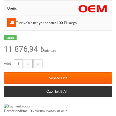
Üretici
Türkiye'nin her yerine sabit
100 TL
kargo
Stokta
11 876,94 ₺
kdv dahil
Adet
Sepete Ekle
Özel Teklif Alın
Derecelendirme:
ilk yorumu yazan siz olun!