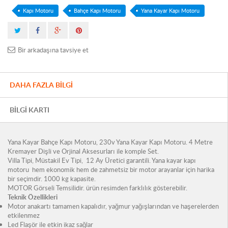
Kapı Motoru
Bahçe Kapı Motoru
Yana Kayar Kapı Motoru
Bir arkadaşına tavsiye et
DAHA FAZLA BILGI
BILGI KARTI
Yana Kayar Bahçe Kapı Motoru, 230v Yana Kayar Kapı Motoru. 4 Metre
Kremayer Dişli ve Orjinal Aksesurları ile komple Set.
Villa Tipi, Müstakil Ev Tipi, 12 Ay Üretici garantili. Yana kayar kapı
motoru hem ekonomik hem de zahmetsiz bir motor arayanlar için harika
bir seçimdir. 1000 kg kapasite.
MOTOR Görseli Temsilidir. ürün resimden farklılık gösterebilir.
Teknik Özellikleri
Motor anakartı tamamen kapalıdır, yağmur yağışlarından ve haşerelerden
etkilenmez
Led Flaşör ile etkin ikaz sağlar