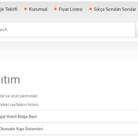
je Teklifi
Kurumsal
Fiyat Listesi
Sıkça Sorulan Sorular
h
ıtım
el ve ürün tanıtımları
ndeki sayfaların listesi:
at Yetkili Bölge Bayii
Otomatik Kapı Sistemleri