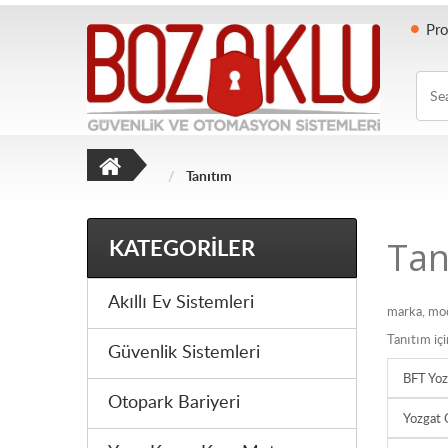
Pro
Searc
Tanıtım
KATEGORILER
Tan
Akıllı Ev Sistemleri
marka, mod
Tanıtım içi
Güvenlik Sistemleri
BFT Yozg
Otopark Bariyeri
Yozgat 