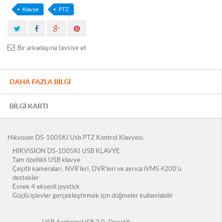
Klavye
PTZ
Bir arkadaşına tavsiye et
DAHA FAZLA BILGI
BILGI KARTI
Hikvision DS-1005KI Usb PTZ Kontrol Klavyesi.
HIKVISION DS-1005KI USB KLAVYE
Tam özellikli USB klavye
Çeşitli kameraları, NVR'leri, DVR'leri ve ayrıca iVMS 4200'ü
destekler
Esnek 4 eksenli joystick
Güçlü işlevler gerçekleştirmek için düğmeler kullanılabilir