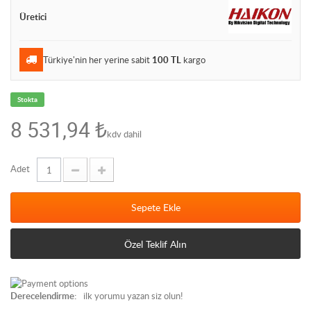
Üretici
Türkiye'nin her yerine sabit
100 TL
kargo
Stokta
8 531,94 ₺
kdv dahil
Adet
Sepete Ekle
Özel Teklif Alın
Derecelendirme:
ilk yorumu yazan siz olun!