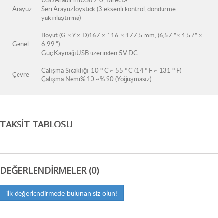
USB ArabirimiUSB 2.0, DirectX
Arayüz
Seri ArayüzJoystick (3 eksenli kontrol, döndürme
yakınlaştırma)
Boyut (G × Y × D)167 × 116 × 177,5 mm, (6,57 ”× 4,57” ×
Genel
6,99 ”)
Güç KaynağıUSB üzerinden 5V DC
Çalışma Sıcaklığı-10 ° C ~ 55 ° C (14 ° F ~ 131 ° F)
Çevre
Çalışma Nemi% 10 ~% 90 (Yoğuşmasız)
TAKSIT TABLOSU
DEĞERLENDIRMELER (0)
ilk değerlendirmede bulunan siz olun!