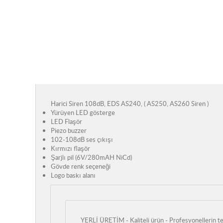
Harici Siren 108dB, EDS AS240, ( AS250, AS260 Siren )
Yürüyen LED gösterge
LED Flaşör
Piezo buzzer
102-108dB ses çıkışı
Kırmızı flaşör
Şarjlı pil (6V/280mAH NiCd)
Gövde renk seçeneği
Logo baskı alanı
YERLİ ÜRETİM - Kaliteli ürün - Profesyonellerin te