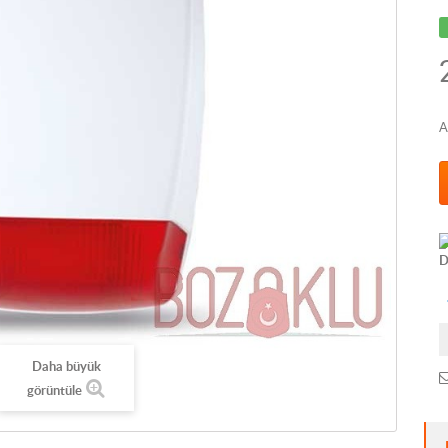
A
D
Daha büyük
görüntüle