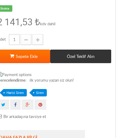
Stokta
2 141,53 ₺
kdv dahil
det
Sepete Ekle
Özel Teklif Alın
erecelendirme:
ilk yorumu yazan siz olun!
Harici Siren
Siren
Bir arkadaşına tavsiye et
DAHA FAZLA BILGI