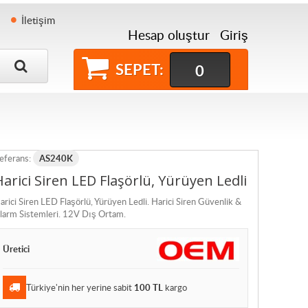
İletişim
Hesap oluştur
Giriş
SEPET:
0
eferans:
AS240K
Harici Siren LED Flaşörlü, Yürüyen Ledli
arici Siren LED Flaşörlü, Yürüyen Ledli. Harici Siren Güvenlik &
larm Sistemleri. 12V Dış Ortam.
Üretici
Türkiye'nin her yerine sabit
100 TL
kargo