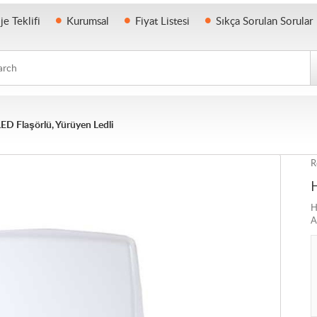
je Teklifi
Kurumsal
Fiyat Listesi
Sıkça Sorulan Sorular
h
LED Flaşörlü, Yürüyen Ledli
R
H
A